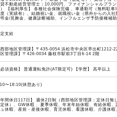
貸不動産経営管理士：10,000円、ファイナンシャルプランナ
円） 【福利厚生】 各種社会保険完備 、車通勤可（無料駐
制度（実績有）、結婚祝い金、就職祝い金（県外からの入社
慶弔金/見舞金、健康診断補助、インフルエンザ予防接種補助
規定支給
西部地区管理課】〒435-0054 浜松市中央区早出町1212-2
区管理課】〒426-0034 藤枝市駅前3丁目6-14 2階
必須資格】 普通運転免許(AT限定可) 【学歴】 高卒以上
:10〜18:10(休憩あり)
年間休日117日】 週休2日制（西部地区管理課：定休日無
曜定休）、GW休暇 、夏季休暇、年末年始休暇、有給休暇、
シュ休暇、産前・産後休暇、育児休暇、看護休暇、介護休暇