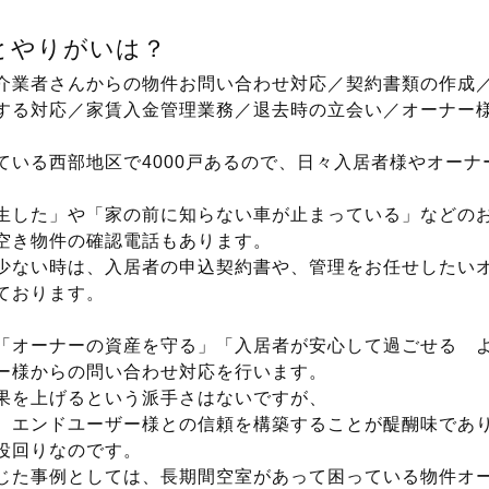
とやりがいは？
介業者さんからの物件お問い合わせ対応／契約書類の作成
する対応／家賃入金管理業務／退去時の立会い／オーナー
ている西部地区で4000戸あるので、日々入居者様やオーナ
生した」や「家の前に知らない車が止まっている」などの
空き物件の確認電話もあります。
少ない時は、入居者の申込契約書や、管理をお任せしたい
ております。
「オーナーの資産を守る」「入居者が安心して過ごせる 
ー様からの問い合わせ対応を行います。
果を上げるという派手さはないですが、
、エンドユーザー様との信頼を構築することが醍醐味であ
役回りなのです。
じた事例としては、長期間空室があって困っている物件オ