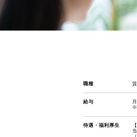
職種
給与
月
待遇・福利厚生
当
（