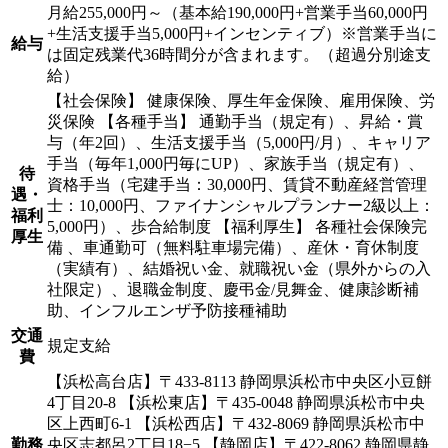
月給255,000円～（基本給190,000円+営業手当60,000円
+生活支援手当5,000円+インセンティブ）※営業手当に
給与
は固定残業代36時間分が含まれます。（超過分別途支
給）
【社会保険】 健康保険、厚生年金保険、雇用保険、労
災保険 【各種手当】 通勤手当（規定有）、昇給・賞
与（年2回）、生活支援手当（5,000円/月）、キャリア
手当（毎年1,000円毎にUP）、家族手当（規定有）、
待
資格手当（宅建手当：30,000円、賃貸不動産経営管理
遇・
士：10,000円、ファイナンシャルプランナー2級以上：
福利
5,000円）、歩合給制度 【福利厚生】 各種社会保険完
厚生
備 、車通勤可（無料駐車場完備）、産休・育休制度
（実績有）、結婚祝い金、就職祝い金（県外からの入
社限定）、退職金制度、慶弔金/見舞金、健康診断補
助、インフルエンザ予防接種補助
交通
規定支給
費
【浜松高台店】〒433-8113 静岡県浜松市中央区小豆餅
4丁目20-8 【浜松東店】〒435-0048 静岡県浜松市中央
区上西町6-1 【浜松西店】〒432-8069 静岡県浜松市中
勤務
央区志都呂2丁目18−5 【静岡店】〒422-8062 静岡県静