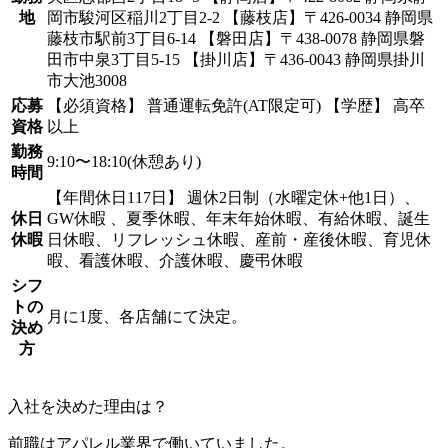
地
岡市駿河区稲川2丁目2-2 【藤枝店】〒426-0034 静岡県
藤枝市駅前3丁目6-14 【磐田店】〒438-0078 静岡県磐
田市中泉3丁目5-15 【掛川店】〒436-0043 静岡県掛川
市大池3008
応募
【必須資格】 普通運転免許(AT限定可) 【学歴】 高卒
資格
以上
勤務
9:10〜18:10(休憩あり)
時間
【年間休日117日】 週休2日制（水曜定休+他1日）、
休日
GW休暇 、夏季休暇、年末年始休暇、有給休暇、誕生
休暇
日休暇、リフレッシュ休暇、産前・産後休暇、育児休
暇、看護休暇、介護休暇、慶弔休暇
シフ
トの
月に1度、各店舗にて決定。
決め
方
入社を決めた理由は？
前職はアパレル業界で働いていました。