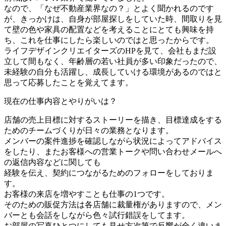
なので、「なぜ不動産業界なの？」とよく聞かれるのです
が、きっかけは、自身が部屋探しをしていた時、間取りを見
て壁の色や家具の配置などを考えることにとても興味を持
ち、これを仕事にしたら楽しいのではと思ったからです。
ライフデザインクリエイターズのHPを見て、会社もまだ設
立して間もなく、年齢層の若い社員が多い印象だったので、
未経験の自分も活躍し、成長していける環境があるのではと
思って応募したことを覚えてます。
現在の仕事内容とやりがいは？
店舗の売上目標に対するストーリーを描き、目標達成をする
ためのチームづくりが日々の業務となります。
メンバーの案件進捗を確認しながら状況によってアドバイス
をしたり、またお客様への営業トークや問い合わせメールへ
の返信内容などに関しても
経験を伝え、契約につながるためのフォローをしておりま
す。
お客様の来店を増やすことも仕事の1つです。
そのための販促方法は各店舗に裁量権がありますので、メン
バーとも会話をしながら色々試行錯誤をしてます。
お部屋の写真ひとつにしても見せ方次第で反響が全く違いま